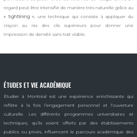
regard peut être intensifié de manière très naturelle grâce au
« tightlining »
, une technique qui consiste à appliquer du
crayon au ras des cils supérieurs pour donner une
impression de densité sans trait visible.
ÉTUDES ET VIE ACADÉMIQUE
Étudier à Montréal est une expérience enrichissante qui
reflète à la fois l’engagement personnel et l’ouverture
culturelle. Les différents programmes universitaires et
techniques, qu’ils soient offerts par des établissements
publics ou privés, influencent le parcours académique des